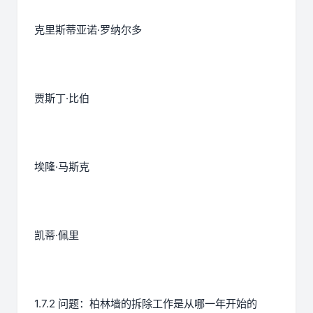
克里斯蒂亚诺·罗纳尔多
贾斯丁·比伯
埃隆·马斯克
凯蒂·佩里
1.7.2 问题：柏林墙的拆除工作是从哪一年开始的