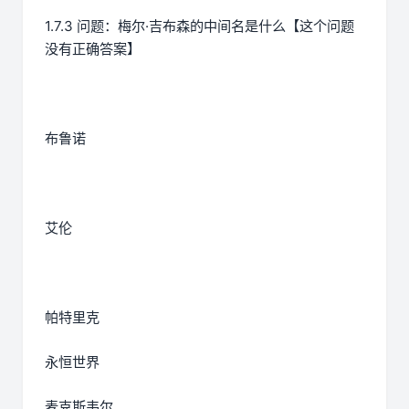
1.7.3 问题：梅尔·吉布森的中间名是什么【这个问题
没有正确答案】
布鲁诺
艾伦
帕特里克
永恒世界
麦克斯韦尔