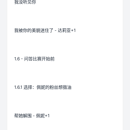
我没听见你
我被你的美貌迷住了 - 达莉亚+1
1.6 - 问答比赛开始前
1.6.1 选择：佩妮的粉丝想揩油
帮她解围 - 佩妮+1