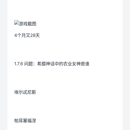
4个月又28天
1.7.6 问题：希腊神话中的农业女神是谁
埃尔忒尼斯
帕耳塞福涅