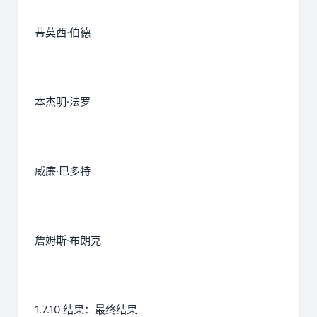
蒂莫西·伯德
本杰明·法罗
威廉·巴多特
詹姆斯·布朗克
1.7.10 结果：最终结果