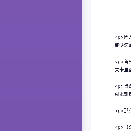
<p>因
能快速
<p>
关卡里
<p>
副本难
<p>
<p>【