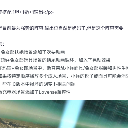
荐搭配:1坦+1奶+1输出</p>
这是目前最为强势的阵容,输出位自然是奶妈了,但是这个阵容需要一
志：
+兔女郎扶她场景添加了次要动画
玛瑙+兔女郎玩具场景的结尾动画循环，加入了晃动效果
在玛瑙+兔女郎场景中，斯普莱瑟小兵面具/兔女郎服装和男性生
如果按特定顺序播放多个成人场景，小兵的靴子或面具可能会消
一些在IC版本中损坏的胡萝卜相关问题
充电器场景添加了Lovense兼容性