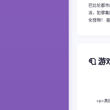
巴比伦都市
派，犯罪集
化怪物！ 
🧻 
<p>真