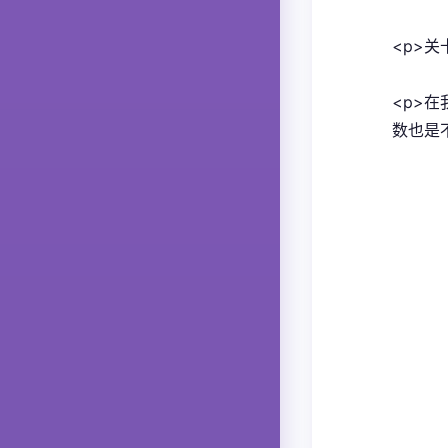
<p>关
<p>
数也是