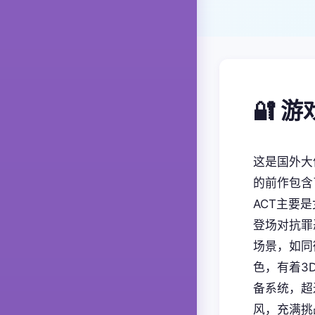
🔐 
这是国外大佬
的前作包含
ACT主要
登场对抗罪
场景，如同
色，有着3
备系统，超
风，充满挑