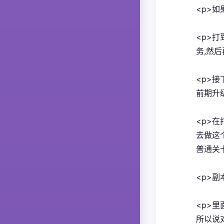
<p>
<p>
务,然
<p>
前期升
<p>
去做这
普通关
<p>副
<p>
所以说