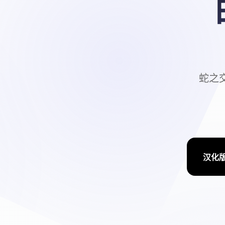
蛇之交
汉化