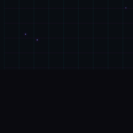
📻
游戏详情
游戏特色