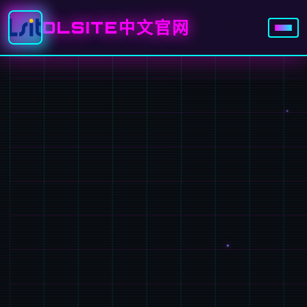
DLSITE中文官网