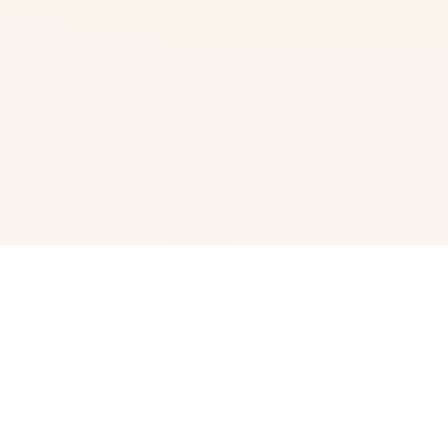
🔐 游戏详情
Forestia-小镇的牧场生活是一款耕种农田、照顾动物、钓
鱼、采集以及矿山探索 通过牧场生活与个性多彩的角色们
愉快地交流 正统派牧场生活模拟游戏 与关系好的女孩子成