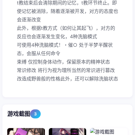
t教结束后会清除期间的记忆，t教环节终止。即
使记忆被消除，随着逐渐被开发，对方的态度也
会逐渐改变
此外，根据t教方式（如何让其起飞），对方的
反应也会逐渐发生变化，4种洗脑模式
可使用4种洗脑模式！・催○ 处于半梦半醒状
态，会服从任何命令
束缚 仅控制身体动作，保留原本的精神状态
常识修改 将行为视为理所当然的常识进行篡改
改造成野兽般的性格此外，还可以解除洗脑状态
游戏截图
3