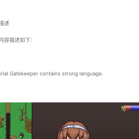
描述
内容描述如下：
rial Gatekeeper contains strong language.