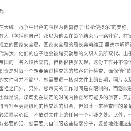
戏
在大统一战争中出色的表现为他赢得了“长枪使提尔”的美称
有人（包括他自己）都以为他会在战争结束后一路升官，在
成立的国家安全局。国家安全局的局长奥莉维亚·里德尔解释
代淘汰，他们的位子也会被踏实勤恳的文职人员所取代。出
帝国的一名入境检查官，但他很快就发现，这份工作并不像
职责是对每一个想要通过检查站的旅客进行检查，确保他们
的文件可并不简单，您需要逐一核对文件上的日期，照片以
客拒之门外。另外，您每天的工作时间是有限制的，而您能
也就是说，您既要在规定的时间内检查尽可能多的旅客，又
得晋升至更高级别的检查站的机会，但如此一来检查时的条
必须眼尖心细，不放过文件上的任何一个可疑之处。此外，
有必要的话，您需要亲自制服这些极端分子，妥善地处理这