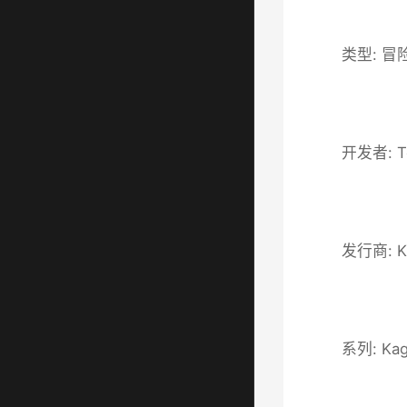
类型: 冒
开发者: T
发行商: K
系列: Kag