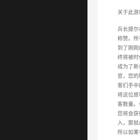
关于此游
兵长提尔
称赞。所
到了刚刚
终将被时
成为了新
官，您的
客们手中
将这位旅
客数量。
您将会获
入，那就
所以如果