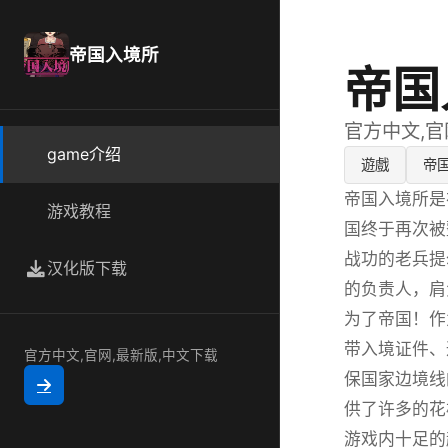
帝国入境所
帝国
官方中文,官
game介绍
遊戲
帝
帝国入境所是
游戏教程
国终于再次被
战功的老兵提
汉化版下载
的负责人，肩
为了帝国！作
带入境证件、
官方中文,官网,最新版,中文下载
保国家边境线
供了许多的花
游戏内十足的