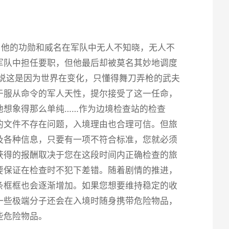
，他的功勋和威名在军队中无人不知晓，无人不
军队中担任要职，但他最后却被莫名其妙地调度
说这是因为世界在变化，只懂得舞刀弄枪的武夫
于服从命令的军人天性，提尔接受了这一任命，
他想象得那么单纯……作为边境检查站的检查
的文件不存在问题，入境理由也合理可信。但旅
及各种信息，只要有一项不符合标准，您就必须
获得的报酬取决于您在这段时间内正确检查的旅
要保证在检查时不犯下差错。随着剧情的推进，
条框框也会逐渐增加。如果您想要维持稳定的收
一些极端分子还会在入境时随身携带危险物品，
些危险物品。