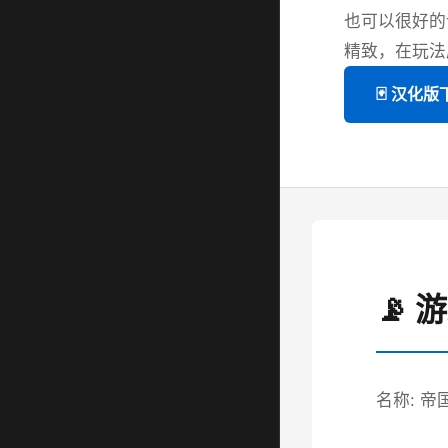
也可以很好的
精致，在玩法
🃏 汉化版
📡 
名称: 帝