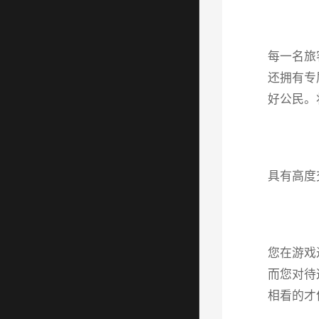
每一名旅
还拥有专
好公民。
具有高度
您在游戏
而您对待
相看的才